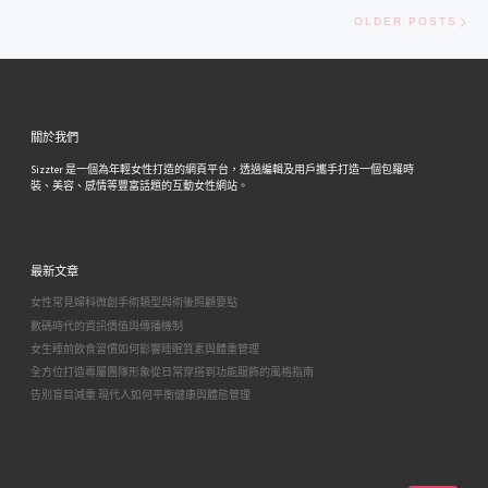
Old
OLDER POSTS
關於我們
Sizzter 是一個為年輕女性打造的網頁平台，透過編輯及用戶攜手打造一個包羅時
裝、美容、感情等豐富話題的互動女性網站。
最新文章
女性常見婦科微創手術類型與術後照顧要點
數碼時代的資訊價值與傳播機制
女生睡前飲食習慣如何影響睡眠質素與體重管理
全方位打造專屬團隊形象從日常穿搭到功能服飾的風格指南
告別盲目減重 現代人如何平衡健康與體態管理