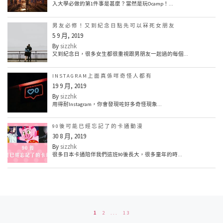
入大學必做的第1件事是甚麼？當然是玩Ocamp！...
男友必修！又到紀念日點先可以冧死女朋友
5 9 月, 2019
By
sizzhk
又到紀念日，很多女生都很重視跟男朋友一起過的每個...
INSTAGRAM上面真係咩奇怪人都有
19 9 月, 2019
By
sizzhk
用得耐Instagram，你會發現咗好多奇怪現象...
90後可能已經忘記了的卡通動漫
30 8 月, 2019
By
sizzhk
很多日本卡通陪伴我們這班90後長大，很多童年的時...
Posts navigation
1
2
...
13