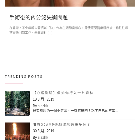
手術後的內分泌失衡問題
在香港，不少年輕人習慣以「快」作為生活節奏核心，即使經歷醫療程序後，也往往希
望盡快回到工作、學業與社 […]
TRENDING POSTS
【心理測驗】假如你行入一片森林…
19 9 月, 2019
By
sizzhk
很有意思的一個小遊戲，一齊來玩吧！記下自己的答案...
咁嘅OCAMP遊戲你玩過幾多個？
30 8 月, 2019
By
sizzhk