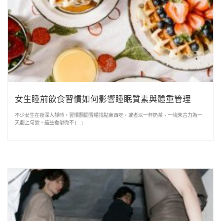
女生睡前飲食習慣如何影響睡眠質素與體重管理
不少女生在夜深人靜時，習慣翻開雪櫃找點東西吃，或者以一杯奶茶、一塊朱古力為一
天劃上句號。這些看似微不 […]