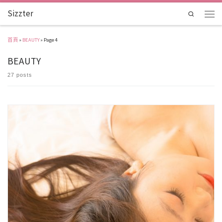
Sizzter
Skip to content
Search
Menu
首頁
»
BEAUTY
»
Page 4
BEAUTY
27 posts