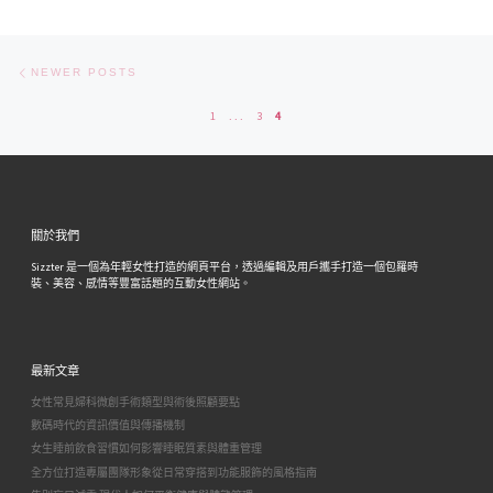
Posts navigation
Newer posts
NEWER POSTS
1
...
3
4
關於我們
Sizzter 是一個為年輕女性打造的網頁平台，透過編輯及用戶攜手打造一個包羅時
裝、美容、感情等豐富話題的互動女性網站。
最新文章
女性常見婦科微創手術類型與術後照顧要點
數碼時代的資訊價值與傳播機制
女生睡前飲食習慣如何影響睡眠質素與體重管理
全方位打造專屬團隊形象從日常穿搭到功能服飾的風格指南