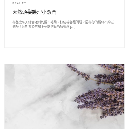
BEAUTY
天然頭髮護理小竅門
為甚麼冬天總會碰到乾髮、毛躁、打結等各種問題？因為你的髮絲不夠滋
潤呀！長期燙染再加上欠缺適當的頭髮護 […]