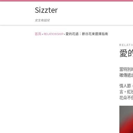
Sizzter
Skip to content
女生有話兒
首頁
»
RELATIONSHIP
»
愛的花語：節日花束選擇指南
RELATI
愛
當特別
確傳遞
情人節
言。紅
花朵不