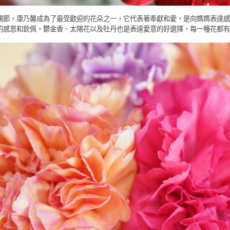
親節，康乃馨成為了最受歡迎的花朵之一，它代表著奉獻和愛，是向媽媽表達感
的感恩和欽佩。鬱金香、太陽花以及牡丹也是表達愛意的好選擇，每一種花都有