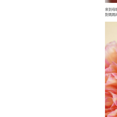
來到母
對媽媽