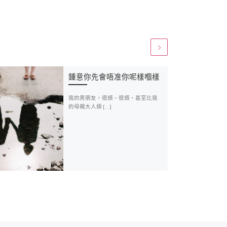
鍾意你先會唔准你呢樣嗰樣
我的男朋友，很煩、很煩，甚至比我
的母親大人煩 […]